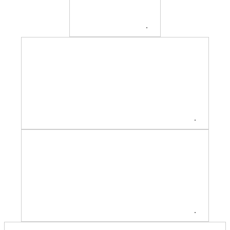
.
.
.