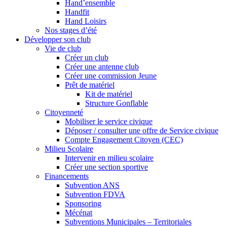
Hand’ensemble
Handfit
Hand Loisirs
Nos stages d’été
Développer son club
Vie de club
Créer un club
Créer une antenne club
Créer une commission Jeune
Prêt de matériel
Kit de matériel
Structure Gonflable
Citoyenneté
Mobiliser le service civique
Déposer / consulter une offre de Service civique
Compte Engagement Citoyen (CEC)
Milieu Scolaire
Intervenir en milieu scolaire
Créer une section sportive
Financements
Subvention ANS
Subvention FDVA
Sponsoring
Mécénat
Subventions Municipales – Territoriales