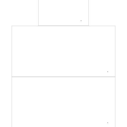
.
.
.