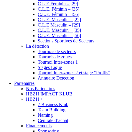
C.L.E Féminin – [29]
C.L.E. Féminin – [35]
C.L.E. Féminin – [56]
C.L.E. Masculin – [22]
C.L.E Masculin – [29]
C.L.E. Masculin – [35]
C.L.E. Masculin – [56]
Sections Sportives de Secteurs
La détection
Tournois de secteurs
Tournois de zones
Tournoi Inter-zones 1
Stages Ligue
Tournoi Inter-zones 2 et stage “Profils”
Annuaire Détection
Partenaires
Nos Partenaires
HBZH IMPACT KLUB
HBZH +
7 Business Klub
Team Building
Naming
Centrale d’achat
Financements
Sponsoring