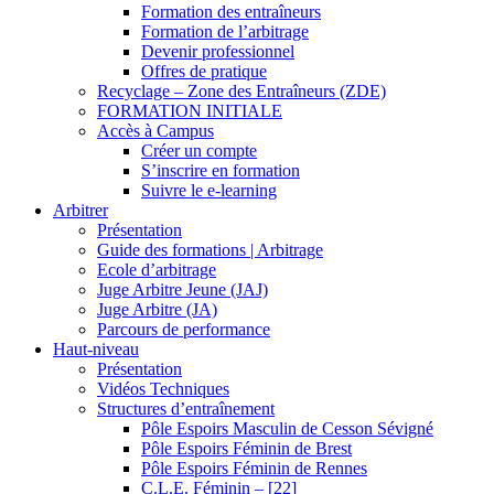
Formation des entraîneurs
Formation de l’arbitrage
Devenir professionnel
Offres de pratique
Recyclage – Zone des Entraîneurs (ZDE)
FORMATION INITIALE
Accès à Campus
Créer un compte
S’inscrire en formation
Suivre le e-learning
Arbitrer
Présentation
Guide des formations | Arbitrage
Ecole d’arbitrage
Juge Arbitre Jeune (JAJ)
Juge Arbitre (JA)
Parcours de performance
Haut-niveau
Présentation
Vidéos Techniques
Structures d’entraînement
Pôle Espoirs Masculin de Cesson Sévigné
Pôle Espoirs Féminin de Brest
Pôle Espoirs Féminin de Rennes
C.L.E. Féminin – [22]