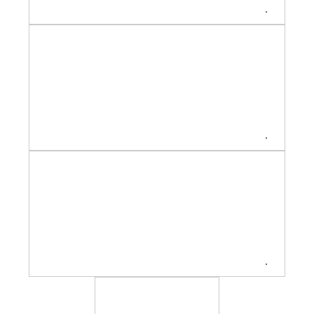
.
.
.