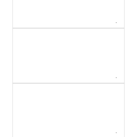
.
.
.