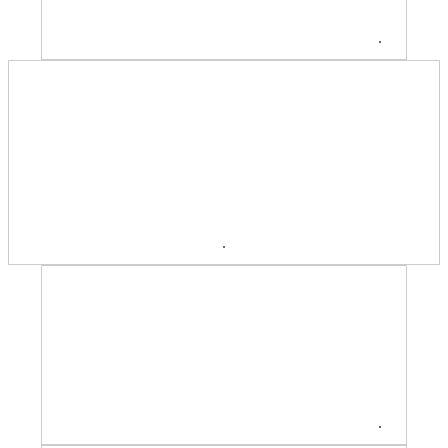
.
.
.