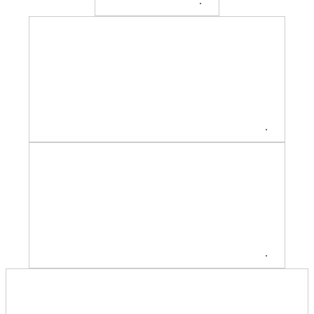
.
.
.