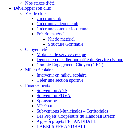
Nos stages d’été
Développer son club
Vie de club
Créer un club
Créer une antenne club
Créer une commission Jeune
Prêt de matériel
Kit de matériel
Structure Gonflable
Citoyenneté
Mobiliser le service civique
Déposer / consulter une offre de Service civique
Compte Engagement Citoyen (CEC)
Milieu Scolaire
Intervenir en milieu scolaire
Créer une section sportive
Financements
Subvention ANS
Subvention FDVA
Sponsoring
Mécénat
Subventions Municipales – Territoriales
Les Projets Coopératifs du Handball Breton
Appel à projets FFHANDBALL
LABELS FFHANDBALL