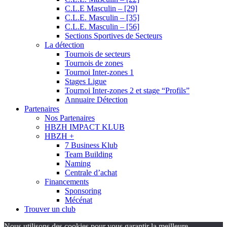
C.L.E Masculin – [29]
C.L.E. Masculin – [35]
C.L.E. Masculin – [56]
Sections Sportives de Secteurs
La détection
Tournois de secteurs
Tournois de zones
Tournoi Inter-zones 1
Stages Ligue
Tournoi Inter-zones 2 et stage “Profils”
Annuaire Détection
Partenaires
Nos Partenaires
HBZH IMPACT KLUB
HBZH +
7 Business Klub
Team Building
Naming
Centrale d’achat
Financements
Sponsoring
Mécénat
Trouver un club
Nous utilisons des cookies pour vous garantir la meilleure