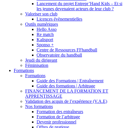
Lancement du projet Entrepr’Hand Kids – Et si
les jeunes devenaient acteurs de leur club ?
Valoriser son club
Licences évènementielles
Outils numériques
Hello Asso
Re match
Kalisport
Sponso +
Centre de Ressources FFhandball
Observatoire du handball
Jeudi du dirigeant
Féminisation
Formations
Formations
Guide des Formations | Entraînement
Guide des formations | Arbitrage
FINANCEMENT DE LA FORMATION ET
APPRENTISSAGE
Validation des acquis de l’expérience (V.A.E)
Nos formations
Formation des entraîneurs
Formation de l’arbitrage
Devenir professionnel
Offres de pratique