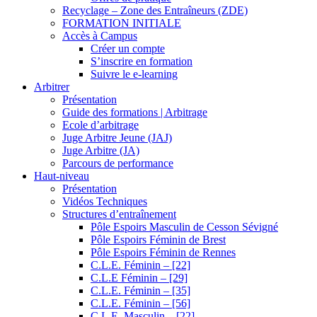
Recyclage – Zone des Entraîneurs (ZDE)
FORMATION INITIALE
Accès à Campus
Créer un compte
S’inscrire en formation
Suivre le e-learning
Arbitrer
Présentation
Guide des formations | Arbitrage
Ecole d’arbitrage
Juge Arbitre Jeune (JAJ)
Juge Arbitre (JA)
Parcours de performance
Haut-niveau
Présentation
Vidéos Techniques
Structures d’entraînement
Pôle Espoirs Masculin de Cesson Sévigné
Pôle Espoirs Féminin de Brest
Pôle Espoirs Féminin de Rennes
C.L.E. Féminin – [22]
C.L.E Féminin – [29]
C.L.E. Féminin – [35]
C.L.E. Féminin – [56]
C.L.E. Masculin – [22]