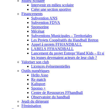
Milieu Scolaire
Intervenir en milieu scolaire
Créer une section sportive
Financements
Subvention ANS
Subvention FDVA
Sponsoring
Mécénat
Subventions Municipales – Territoriales
Les Projets Coopératifs du Handball Breton
Appel à projets FFHANDBALL
LABELS FFHANDBALL
Lancement du projet Entrepr’Hand Kids – Et si
les jeunes devenaient acteurs de leur club ?
Valoriser son club
Licences évènementielles
Outils numériques
Hello Asso
Re match
Kalisport
Sponso +
Centre de Ressources FFhandball
Observatoire du handball
Jeudi du dirigeant
Féminisation