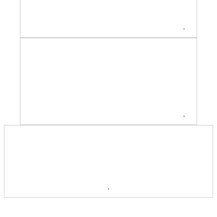
.
.
.