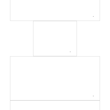
.
.
.