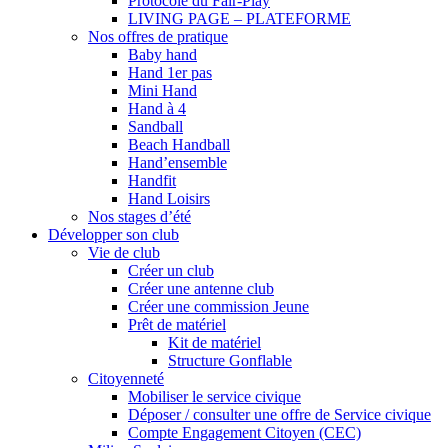
Protocole du Fair-Play
LIVING PAGE – PLATEFORME
Nos offres de pratique
Baby hand
Hand 1er pas
Mini Hand
Hand à 4
Sandball
Beach Handball
Hand’ensemble
Handfit
Hand Loisirs
Nos stages d’été
Développer son club
Vie de club
Créer un club
Créer une antenne club
Créer une commission Jeune
Prêt de matériel
Kit de matériel
Structure Gonflable
Citoyenneté
Mobiliser le service civique
Déposer / consulter une offre de Service civique
Compte Engagement Citoyen (CEC)