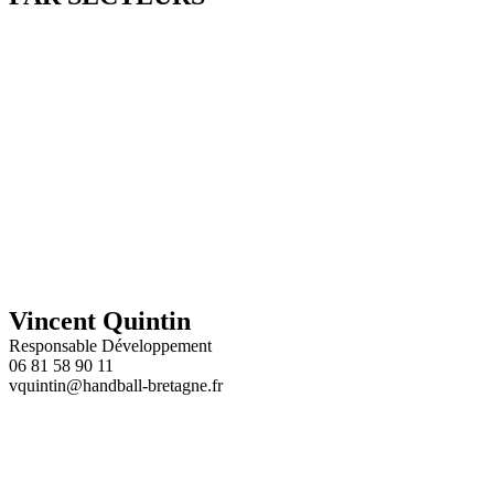
Clara GALLO
-
Rennes - Secteurs 1, 2, 3 et 4
Fabien BOUQUEREL
-
Lanester - Secteurs 5, 6, 8 et 16
Pierre JEZEQUEL
-
Landerneau - Secteurs 9, 10, 11 et 12
Jordan BOISNAY
-
Ploufragan - Secteurs 7, 13, 14 et 15
Vincent Quintin
Responsable Développement
06 81 58 90 11
vquintin@handball-bretagne.fr