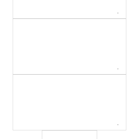
.
.
.