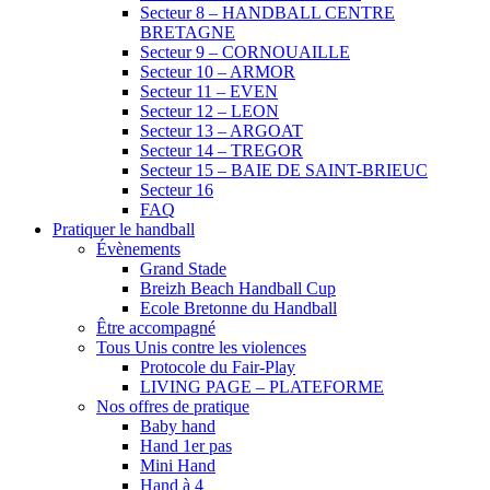
Secteur 8 – HANDBALL CENTRE
BRETAGNE
Secteur 9 – CORNOUAILLE
Secteur 10 – ARMOR
Secteur 11 – EVEN
Secteur 12 – LEON
Secteur 13 – ARGOAT
Secteur 14 – TREGOR
Secteur 15 – BAIE DE SAINT-BRIEUC
Secteur 16
FAQ
Pratiquer le handball
Évènements
Grand Stade
Breizh Beach Handball Cup
Ecole Bretonne du Handball
Être accompagné
Tous Unis contre les violences
Protocole du Fair-Play
LIVING PAGE – PLATEFORME
Nos offres de pratique
Baby hand
Hand 1er pas
Mini Hand
Hand à 4