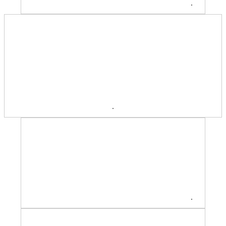
.
.
.