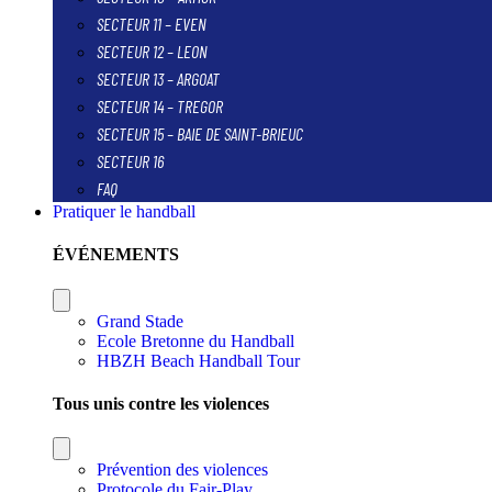
SECTEUR 11 – EVEN
SECTEUR 12 – LEON
SECTEUR 13 – ARGOAT
SECTEUR 14 – TREGOR
SECTEUR 15 – BAIE DE SAINT-BRIEUC
SECTEUR 16
FAQ
Pratiquer le handball
ÉVÉNEMENTS
Grand Stade
Ecole Bretonne du Handball
HBZH Beach Handball Tour
Tous unis contre les violences
Prévention des violences
Protocole du Fair-Play