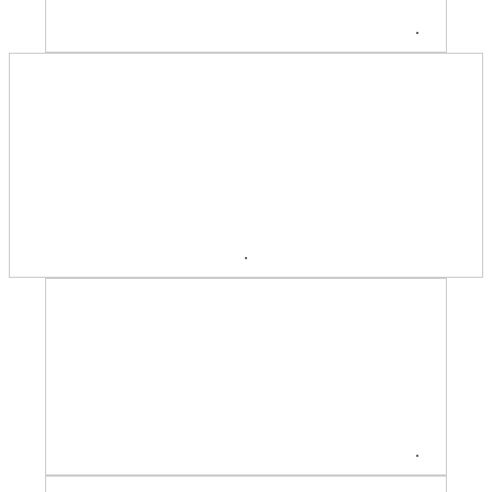
.
.
.