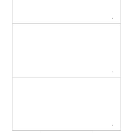
.
.
.