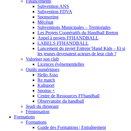
Financements
Subvention ANS
Subvention FDVA
Sponsoring
Mécénat
Subventions Municipales – Territoriales
Les Projets Coopératifs du Handball Breton
Appel à projets FFHANDBALL
LABELS FFHANDBALL
Lancement du projet Entrepr’Hand Kids – Et si
les jeunes devenaient acteurs de leur club ?
Valoriser son club
Licences évènementielles
Outils numériques
Hello Asso
Re match
Kalisport
Sponso +
Centre de Ressources FFhandball
Observatoire du handball
Jeudi du dirigeant
Féminisation
Formations
Formations
Guide des Formations | Entraînement