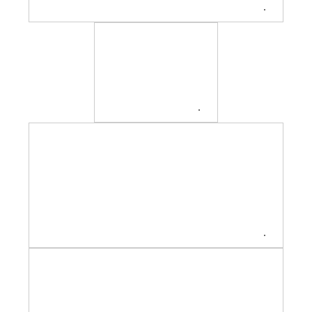
.
.
.