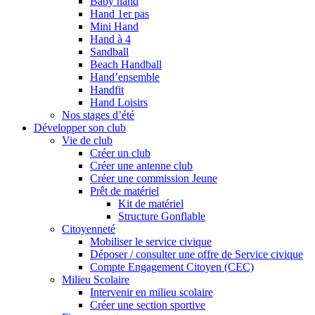
Baby hand
Hand 1er pas
Mini Hand
Hand à 4
Sandball
Beach Handball
Hand’ensemble
Handfit
Hand Loisirs
Nos stages d’été
Développer son club
Vie de club
Créer un club
Créer une antenne club
Créer une commission Jeune
Prêt de matériel
Kit de matériel
Structure Gonflable
Citoyenneté
Mobiliser le service civique
Déposer / consulter une offre de Service civique
Compte Engagement Citoyen (CEC)
Milieu Scolaire
Intervenir en milieu scolaire
Créer une section sportive