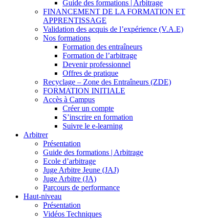
Guide des formations | Arbitrage
FINANCEMENT DE LA FORMATION ET
APPRENTISSAGE
Validation des acquis de l’expérience (V.A.E)
Nos formations
Formation des entraîneurs
Formation de l’arbitrage
Devenir professionnel
Offres de pratique
Recyclage – Zone des Entraîneurs (ZDE)
FORMATION INITIALE
Accès à Campus
Créer un compte
S’inscrire en formation
Suivre le e-learning
Arbitrer
Présentation
Guide des formations | Arbitrage
Ecole d’arbitrage
Juge Arbitre Jeune (JAJ)
Juge Arbitre (JA)
Parcours de performance
Haut-niveau
Présentation
Vidéos Techniques