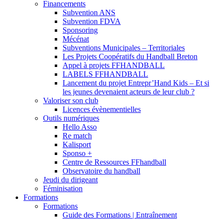
Financements
Subvention ANS
Subvention FDVA
Sponsoring
Mécénat
Subventions Municipales – Territoriales
Les Projets Coopératifs du Handball Breton
Appel à projets FFHANDBALL
LABELS FFHANDBALL
Lancement du projet Entrepr’Hand Kids – Et si
les jeunes devenaient acteurs de leur club ?
Valoriser son club
Licences évènementielles
Outils numériques
Hello Asso
Re match
Kalisport
Sponso +
Centre de Ressources FFhandball
Observatoire du handball
Jeudi du dirigeant
Féminisation
Formations
Formations
Guide des Formations | Entraînement