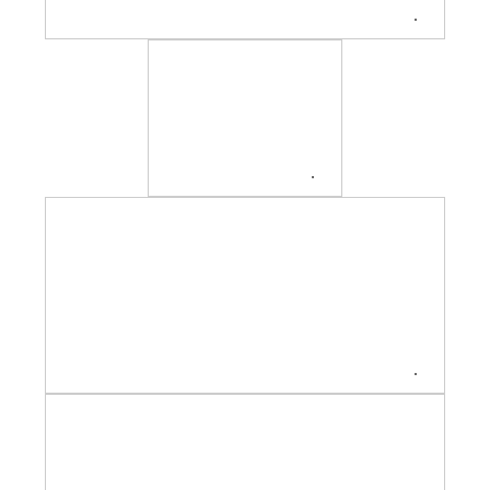
.
.
.