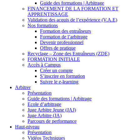
Guide des formations | Arbitrage
FINANCEMENT DE LA FORMATION ET
APPRENTISSAGE
Validation des acquis de l’expérience (V.A.E)
Nos formations
Formation des entraîneurs
Formation de l’arbitrage
Devenir professionnel
Offres de pratique
Recyclage – Zone des Entraîneurs (ZDE)
FORMATION INITIALE
Accès à Campus
Créer un compte
S’inscrire en formation
Suivre le e-learning
Arbitrer
Présentation
Guide des formations | Arbitrage
Ecole d’arbitrage
Juge Arbitre Jeune (JAJ)
Juge Arbitre (JA)
Parcours de performance
Haut-niveau
Présentation
Vidéos Techniques