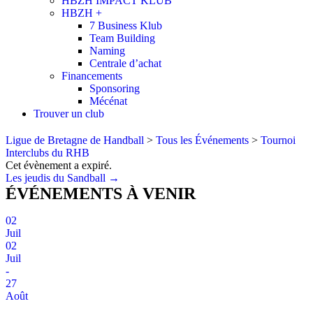
HBZH IMPACT KLUB
HBZH +
7 Business Klub
Team Building
Naming
Centrale d’achat
Financements
Sponsoring
Mécénat
Trouver un club
Ligue de Bretagne de Handball
>
Tous les Événements
>
Tournoi
Interclubs du RHB
Cet évènement a expiré.
Posts
Les jeudis du Sandball →
ÉVÉNEMENTS
À VENIR
navigation
02
Juil
02
Juil
-
27
Août