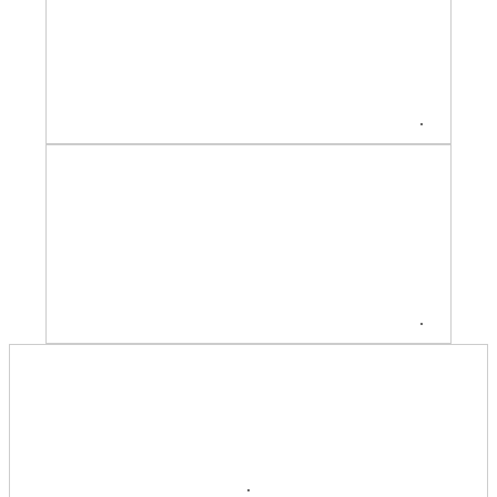
.
.
.