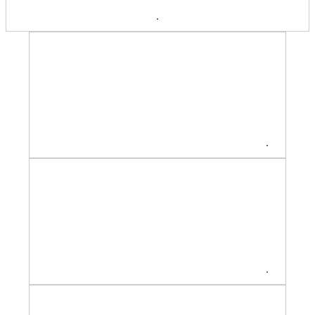
.
.
.