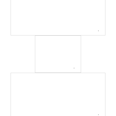
.
.
.