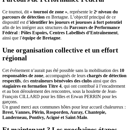
Ce tournoi, dit
« tournoi de zone »
, représente le
2ᵉ niveau du
parcours de détection
en Bretagne. L’objectif principal de ce
dispositif est d’
identifier les joueurs et joueuses à fort potentiel
afin de les intégrer aux structures du
Parcours de Performance
Fédéral
:
Pôles Espoirs, Centres Labellisés d’Entraînement
,
ainsi que l’
équipe de Bretagne
.
Une organisation collective et un effort
régional
Cet événement n’aurait pas été possible sans la mobilisation des
10
responsables de zone
, accompagnés de leurs
chargés de détection
respectifs
, des
entraîneurs bénévoles des clubs
ainsi que des
stagiaires en formation Titre 4
, qui ont contribué à l’encadrement
et au bon déroulement des rencontres, sous la houlette de Jean-
François CILLARD pour les filles et Erwan PERRIN pour les
garçons.
Un grand merci aux communes hôtes pour leur accueil chaleureux :
Brest, Vannes, Plérin, Rosporden, Auray, Chantepie,
Landerneau, Pontivy, Acigné et Saint-Malo
.
Et maintenant ? Les prochaines étapes