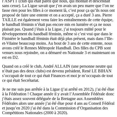
l’ASPTT (club qui était pareil que nous, qui montait et descendait
sans cesse). La Ligue savait que j’en avais un peu marre que l’on ne
fasse rien pour les filles à ce moment là, c’est pour ça qu’ils nous ont
proposé de faire une entente et on a accepté, ça a duré 3 ans. Pierre
TAILLE est également venu faire les entraînements de cette équipe,
le handball féminin n’était pas encore mis en lumière et ça ne nous
plaisait pas. Quand j’étais à la Ligue, j’ai toujours milité pour le
développement du handball féminin, même si c’est vrai que dans le
Finistère le handball féminin était déjà plus présent, mais dans l’Ille-
et-Vilaine beaucoup moins. Au bout de 3 ans de cette entente, nous
avons créé le Rennes Métropole Handball. Des filles du CPB sont
venues nous rejoindre, on a démarré en Nationale 3 et maintenant on
est en D2.
Quand on a créé le club, André ALLAIN (une personne neutre qui
n’était pas des deux clubs) est devenu président, René LE BIHAN
s’occupait de tout ce qui était Finances et moi je m’occupais de tout
ce qui était Secrétariat.
Je ne me suis pas arrêtée à la Ligue (j’ai arrêté en 2012), j’ai été élue
à la Fédération ! Chaque année il y avait l’Assemblée Fédérale donc
j’étais assez souvent déléguée de la Bretagne aux Assemblées
Fédérales alors une année j’ai été élue pour 4 ans au Conseil Fédéral
et jusqu’en 2020 j’ai été dans la Commission d’Organisation des
Compétitions Nationales (2000 à 2020).