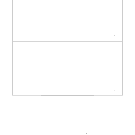
.
.
.